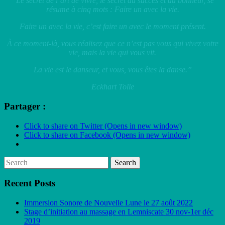
“Le secret de l’art de vivre, le secret du succès et du bonheur, se
résume à cinq mots : Faire un avec la vie.
Faire un avec la vie, c’est faire un avec le moment présent.
À ce moment-là, vous réalisez que ce n’est pas vous qui vivez votre
vie, mais la vie qui vous vit.
La vie est le danseur, et vous, vous êtes la danse.”
Eckhart Tolle
Partager :
Click to share on Twitter (Opens in new window)
Click to share on Facebook (Opens in new window)
Recent Posts
Immersion Sonore de Nouvelle Lune le 27 août 2022
Stage d’initiation au massage en Lemniscate 30 nov-1er déc
2019