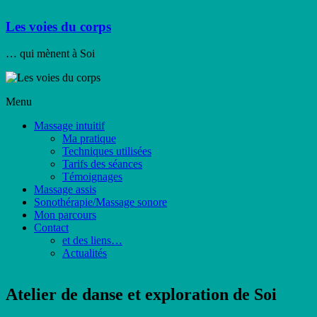
Skip
to
Les voies du corps
content
… qui mènent à Soi
Menu
Massage intuitif
Ma pratique
Techniques utilisées
Tarifs des séances
Témoignages
Massage assis
Sonothérapie/Massage sonore
Mon parcours
Contact
et des liens…
Actualités
Atelier de danse et exploration de Soi