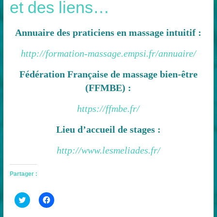
et des liens…
Annuaire des praticiens en massage intuitif :
http://formation-massage.empsi.fr/annuaire/
Fédération Française de massage bien-être
(FFMBE) :
https://ffmbe.fr/
Lieu d’accueil de stages :
http://www.lesmeliades.fr/
Partager :
C
C
l
l
i
i