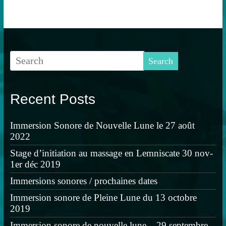
c
c
k
k
t
t
o
o
s
s
h
h
a
a
r
r
e
e
o
o
n
n
T
F
w
a
i
c
t
e
Recent Posts
t
b
e
o
r
o
(
k
Immersion Sonore de Nouvelle Lune le 27 août
O
(
p
O
2022
e
p
n
e
s
n
Stage d’initiation au massage en Lemniscate 30 nov-
i
s
1er déc 2019
n
i
n
n
e
n
Immersions sonores / prochaines dates
w
e
w
w
Immersion sonore de Pleine Lune du 13 octobre
i
w
n
i
2019
d
n
o
d
w
o
Immersion sonore de nouvelle lune – 29 septembre